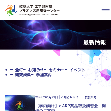
メ
ニ
ュ
ー
HOME
ボ
タ
最新情報
ン
c-ARPについて
メンバー
全て
お知らせ
セミナー
イベント
最新情報
研究成果
参加案内
お問い合わせ
2026年06月29日
お知らせ
セミナー
参加案内
【学内向け】c-ARP薬品取扱講習会 開
国立大学法人東海国立大学機構
催のご案内