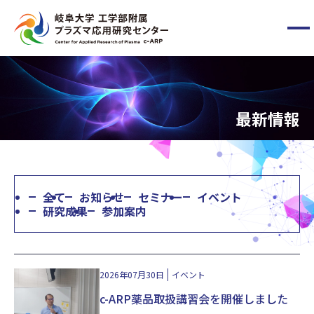
メ
ニ
ュ
ー
HOME
ボ
タ
最新情報
ン
c-ARPについて
メンバー
全て
お知らせ
セミナー
イベント
最新情報
研究成果
参加案内
お問い合わせ
2026年07月30日
イベント
c-ARP薬品取扱講習会を開催しました
国立大学法人東海国立大学機構