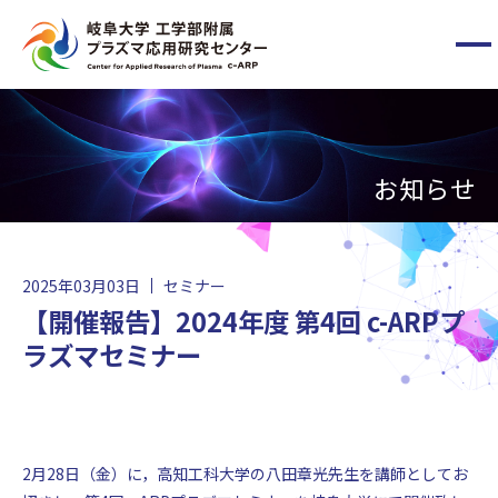
メ
ニ
ュ
ー
HOME
ボ
タ
お知らせ
ン
c-ARPについて
メンバー
2025年03月03日
セミナー
【開催報告】2024年度 第4回 c-ARPプ
最新情報
ラズマセミナー
お問い合わせ
2月28日（金）に，高知工科大学の八田章光先生を講師としてお
国立大学法人東海国立大学機構