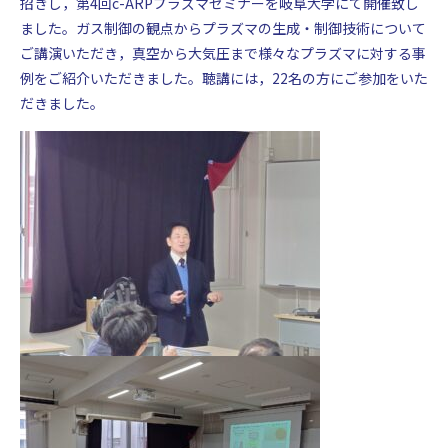
招きし，第4回c-ARPプラズマセミナーを岐阜大学にて開催致し
岐阜大学 工学部附属プラズマ応用研究センター
ました。
ガス制御の観点からプラズマの生成・制御技術について
〒501-1193 岐阜県岐阜市柳戸１−１
ご講演いただき，真空から大気圧まで様々なプラズマに対する事
例をご紹介いただきました。聴講には，22名の方にご参加をいた
だきました。