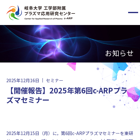
メ
ニ
ュ
ー
HOME
ボ
タ
お知らせ
ン
c-ARPについて
メンバー
2025年12月16日
セミナー
【開催報告】2025年第6回c-ARPプラ
最新情報
ズマセミナー
お問い合わせ
2025年12月15日（月）に，第6回c-ARPプラズマセミナーを東研
国立大学法人東海国立大学機構