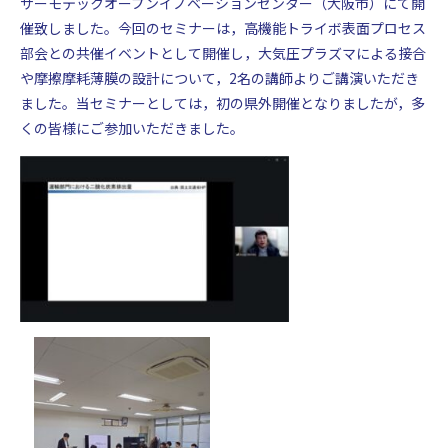
サーモテックオープンイノベーションセンター（大阪市）にて開
岐阜大学 工学部附属プラズマ応用研究センター
催致しました。今回のセミナーは，高機能トライボ表面プロセス
〒501-1193 岐阜県岐阜市柳戸１−１
部会との共催イベントとして開催し，大気圧プラズマによる接合
や摩擦摩耗薄膜の設計について，2名の講師よりご講演いただき
ました。当セミナーとしては，初の県外開催となりましたが，多
くの皆様にご参加いただきました
。