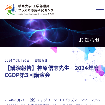
メ
ニ
ュ
ー
HOME
ボ
タ
お知らせ
ン
c-ARPについて
メンバー
2024年09月30日
お知らせ
【講演報告】神原信志先生 2024年度
最新情報
CGDP第3回講演会
お問い合わせ
2024年9月27日（金）に，グリーン・DXプラズマコンソーシアム
国立大学法人東海国立大学機構