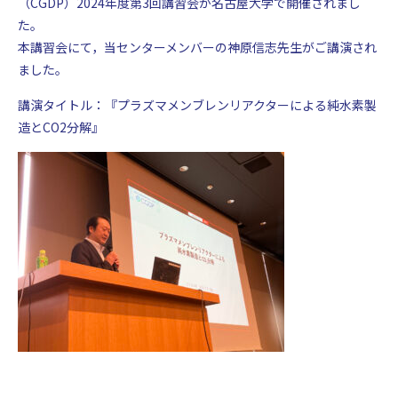
（CGDP）2024年度第3回講習会が名古屋大学で開催されまし
岐阜大学 工学部附属プラズマ応用研究センター
た。
〒501-1193 岐阜県岐阜市柳戸１−１
本講習会にて，当センターメンバーの神原信志先生がご講演され
ました。
講演タイトル：『プラズマメンブレンリアクターによる純水素製
造とCO2分解』